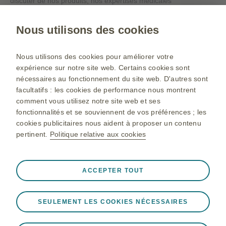
discuter de nos produits, nos expertises médicales
ou nos évènements en ligne, veuillez cliquer sur le
lien ci-dessous.
Nous utilisons des cookies
Contacts
Nous utilisons des cookies pour améliorer votre
expérience sur notre site web. Certains cookies sont
nécessaires au fonctionnement du site web. D'autres sont
facultatifs : les cookies de performance nous montrent
Site institutionnel
comment vous utilisez notre site web et ses
Gsk.com
fonctionnalités et se souviennent de vos préférences ; les
cookies publicitaires nous aident à proposer un contenu
Plan du site
pertinent.
Politique relative aux cookies
Conditions d’utilisation
Politique de protection des données personnelles
Toujours actifs
Cookies strictement nécessaires
ACCEPTER TOUT
❮
Nécessaires au bon fonctionnement du site web,
notamment pour stocker les données de session lors
© 2026 Sociétés du Groupe GSK. Tous droits réservés. Laboratoire
SEULEMENT LES COOKIES NÉCESSAIRES
d'une visite sur le site web, pour gérer les préférences en
GlaxoSmithKline, société par actions simplifiée au capital de
matière de cookies et de balises, et pour protéger la
23.475.840 €. RCS Nanterre 642 041 362. 23, rue François Jacob,